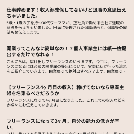
仕事辞めます！収入源確保してないけど退職の意思伝え
ちゃいました。
5歳・1歳の子を持つ30代ワーママが、正社員で勤める会社に退職の
意思を伝えちゃいました。円満に受理された退職理由と、退職後の展
望もお伝えします。
開業ってこんなに簡単なの！？個人事業主には紙一枚提
出するだけでなれる！
こんにちは。駆け出しフリーランスのいちほです。今回は、フリーラ
ンスになるには必須の開業届の提出について、実際に私が行った流れ
をご紹介していきます。開業届って絶対出すべき？まず、開業届って
なんぞや？って方もいるのではないでしょうか。その名の通...
【フリーランス4ヶ月目の収入】稼げてないなら専業主
婦を名乗るべきだろうか
フリーランスになって4ヶ月目になりました。これまでの収入などを
赤裸々にお伝えしていきます。
フリーランスになって2ヶ月。自分の能力の低さが辛
い。
フリーランスと名乗るようになってから2ヶ月が経ちました。思って